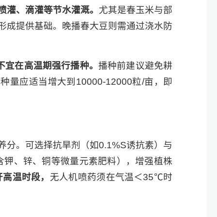
微喷灌、滴灌等节水灌溉。
尤其是春玉米与部
形成提供基础。晚播春大豆则需通过浇水防
不宜在高温期强行播种。
播种前建议避免耕
适当增大到10000-12000粒/亩，即
分。可选择抗旱剂（如0.1%S诱抗素）与
（含钾、锌、铜等微量元素肥料），增强植株
开高温时段，
无人机喷药须在气温＜35℃时