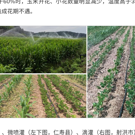
于60%时，玉米开花、小花数量明显减少，温度高于
造成花期不遇。
）、微喷灌（左下图，仁寿县）、滴灌（右图，射洪市