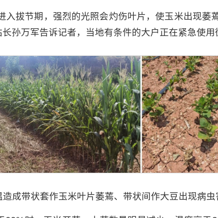
进入拔节期，强烈的光照会灼伤叶片，使玉米出现萎
站长孙万军告诉记者，当地有条件的大户正在紧急使用
温造成带状套作玉米叶片萎蔫、带状间作大豆出现病虫