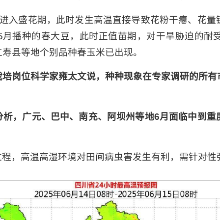
续进入盛花期，此时发生高温直接导致花粉干瘪、花量
5月播种的春大豆，此时正值苗期，对干旱胁迫的耐
仁寿县等地个别品种春玉米已出现。
栽培岗位科学家雍太文说，种种现象在专家调研的所有
。
分析，广元、巴中、南充、阿坝州等地6月面临中到重
过程，高温高湿环境对田间病虫害发生有利，需针对性