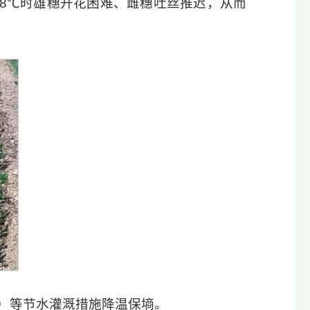
38℃时雄穗开花困难、雌穗吐丝推迟，从而
）等节水灌溉措施降温保墒。