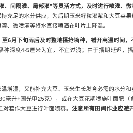
晚灌、间隔灌、局部灌”等灵活方式，及时进行喷灌、
保持充足的水分供应，为后期玉米籽粒灌浆和大豆荚果
喷灌、微喷灌等将水直接喷洒在叶片上降温。
，至6月下旬雨后及时整地播抢墒种，错开高温时间，
深度4-5厘米为宜，不宜过浅；由于播期延迟，播种量应
温增湿，又能补充大豆、玉米生长发育必需的水分和养
力30毫升+国光甲25克），或在大豆花期喷施叶面肥
工对套作大豆进行叶面喷雾。
注意所有田间作业应避