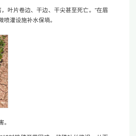
蔫，叶片卷边、干边、干尖甚至死亡。”在眉
微喷灌设施补水保墒。
害。