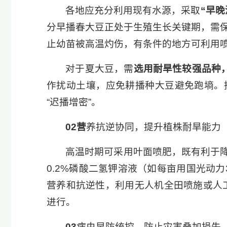
各地应充分利用现有水源，采取
“早
分早播春大豆正处于生殖生长关键期，需
止幼苗被高温灼伤，有条件的地方可利用
对于夏大豆，需
选用耐旱性较强品种
作扰动土壤，应免耕播种大豆避免跑墒。播种
“迟播增密”。
02
营
养抗逆协同，提升植株耐旱能力
高温时期可采用叶面喷肥，既有利于降
0.2%磷酸二氢钾溶液（如每亩用国光动
营养和抗逆性，利用无人机全田喷施或人
进行。
03
病虫早防统控，防止灾害叠加损失