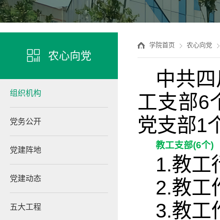
学院首页
农心向党
农心向党
中共四
组织机构
工支部6
党支部1
党务公开
教工支部(6个)
党建阵地
1.教
党建动态
2.教
3.教
五大工程