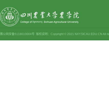
雅公网安备5118010004号 版权说明：Copyright © 2021 NXY.SICAU.EDU.CN Al