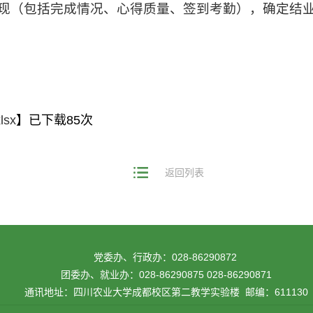
表现（包括完成情况、心得质量、签到考勤），确定结
sx
】已下载
85
次
返回列表
党委办、行政办：028-86290872
团委办、就业办：028-86290875 028-86290871
通讯地址：四川农业大学成都校区第二教学实验楼 邮编：611130