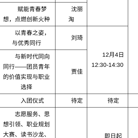
赋能青春梦
沈丽
想，点燃创新火种
淘
以青春之姿，
刘琦
与优秀同行
12月4日
与新时代同向
12:30-14:30
同行——团员青年
贾佳
的价值实现与职业
选择
入团仪式
待定
待定
志愿服务、思
想引领、职业规划
大赛、读书沙龙、
即日起