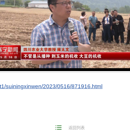
t1/suiningxinwen/2023/0516/871916.html
返回列表