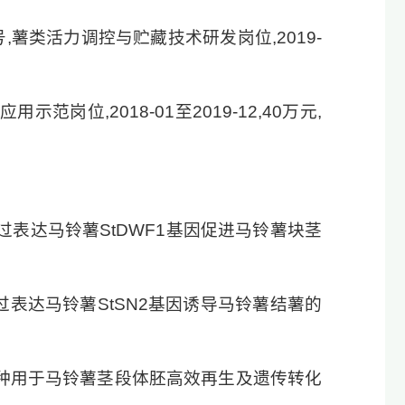
号,薯类活力调控与贮藏技术研发岗位,2019-
范岗位,2018-01至2019-12,40万元,
通过过表达马铃薯StDWF1基因促进马铃薯块茎
过表达马铃薯StSN2基因诱导马铃薯结薯的
.一种用于马铃薯茎段体胚高效再生及遗传转化