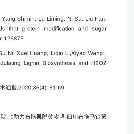
Yang Shimin, Lu Liming, Ni Su, Liu Fan,
ls that protein modification and sugar
): 126875.
 Su Ni, XueliHuang, Liqin Li,Xiyao Wang*.
dulating Lignin Biosynthesis and H2O2
020,36(4): 61-69.
小院.《助力布拖县脱贫攻坚-四川布拖马铃薯