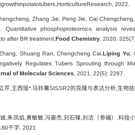
growthinpotatotubers,HorticultureResearch, 2022.
hengcheng, Zhang Jie, Peng Jie, Cai Chengcheng, 
. Quantitative phosphoproteomics analysis revea
to after BR treatment,
Food Chemistry
, 2020, 325(7
 Zhang, Shuang Ran, Chengcheng Cai,
Liping Yu
,
egatively Regulates Tubers Sprouting through Mo
urnal of Molecular Sciences
, 2021, 22(5): 2287.
立芹,王西瑶*.马铃薯StSSR2的克隆与表达分析,生物技术通报,2
诚,朱凤焰,黄敏敏,冯豪杰,刘石锋,刘洁（参编）.科技
0千字, 2021