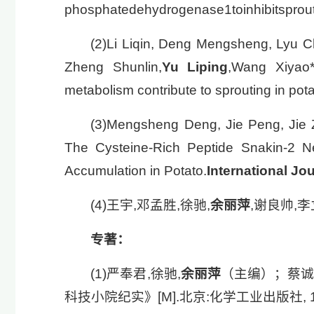
phosphatedehydrogenase1toinhibitsprout
(2)Li Liqin, Deng Mengsheng, Lyu C
Zheng Shunlin,
Yu Liping
,Wang Xiyao*
metabolism contribute to sprouting in pota
(3)Mengsheng Deng, Jie Peng, Jie
The Cysteine-Rich Peptide Snakin-2 N
Accumulation in Potato.
International Jo
(4)王宇,邓孟胜,徐驰,
余丽萍
,谢良帅,李
专著：
(1)严奉君,徐驰,
余丽萍
（主编）；蔡诚
科技小院纪实》[M].北京:化学工业出版社, 18