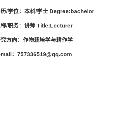
学历/学位：本科
/
学士
Degree:
bachelor
职称
/
职务
：
讲师
Title:
Lecturer
研究方向
：
作物栽培学与耕作学
-mail
：757336519
@
qq.
com