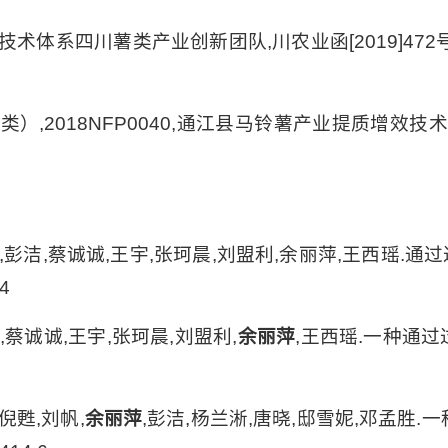
技术体系四川薯类产业创新团队,川农业函[2019]472
,2018NFP0040,通江县马铃薯产业提质增效技术应用示
杨勇,彭洁,蔡诚诚,王宇,张珂晨,刘盟利,余丽萍,王西瑶.
4
勇,蔡诚诚,王宇,张珂晨,刘盟利,
余丽萍
,王西瑶.一种通过
倪甦,刘帆,
余丽萍
,彭洁,杨兰淅,唐晓,邸雪妮,邓孟胜