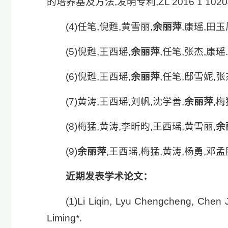
的培养基及方法,发明专利,ZL 2016 1 10204
(4)任笔,倪甦,黄雪丽,
余丽萍
,康瑶,田玉
(5)倪甦,王西瑶,
余丽萍
,任笔,张杰,康瑶.
(6)倪甦,王西瑶,
余丽萍
,任笔,邸雪妮,张
(7)黄涛,王西瑶,刘帆,沈学善,
余丽萍
,梅
(8)梅猛,黄涛,李昕昀,王西瑶,黄雪丽,
余
(9)
余丽萍
,王西瑶,梅猛,黄涛,杨勇,邓孟胜
近期发表学术论文：
(1)Li Liqin, Lyu Chengcheng, Chen J
Liming*. Snakin-2