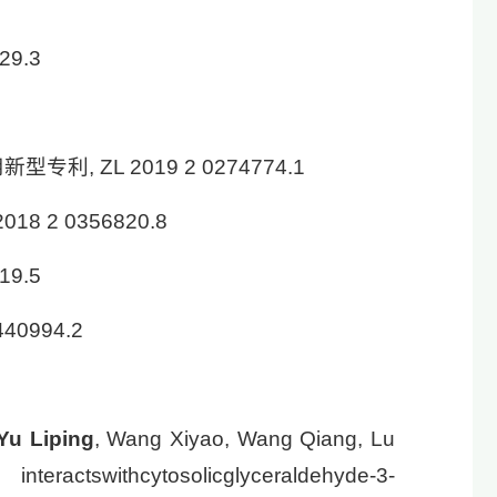
9.3
 ZL 2019 2 0274774.1
 2 0356820.8
9.5
0994.2
Yu Liping
, Wang Xiyao, Wang Qiang, Lu
cglyceraldehyde-3-