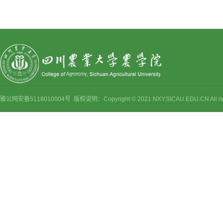
雅公网安备5118010004号 版权说明：Copyright © 2021 NXY.SICAU.EDU.CN Al