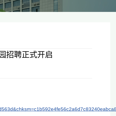
校园招聘正式开启
63d&chksm=c1b592e4fe56c2a6d7c83240eabca82de