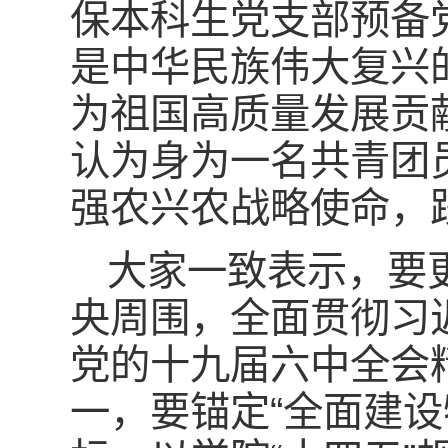
保本科生党支部预备
是中华民族伟大复兴
为祖国高质量发展贡献
认为身为一名共青团
强农兴农战略使命，
大家一致表示，要
央周围，全面贯彻习
党的十九届六中全会
一，要锚定“全面建