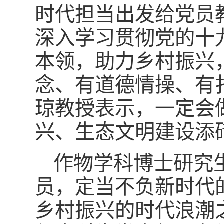
时代担当出发给党员
深入学习贯彻党的十
本领，助力乡村振兴
念、有道德情操、有扎
琼教授表示，一定会
兴、生态文明建设添
作物学科博士研究
员，定当不负新时代
乡村振兴的时代浪潮